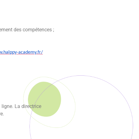
pement des compétences ;
w.halppy-academy.
fr/
ligne. La directrice
re.