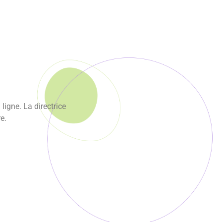
ligne. La directrice
re.